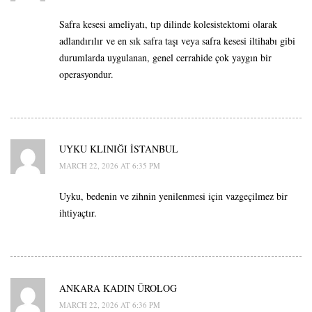
Safra kesesi ameliyatı, tıp dilinde kolesistektomi olarak
adlandırılır ve en sık safra taşı veya safra kesesi iltihabı gibi
durumlarda uygulanan, genel cerrahide çok yaygın bir
operasyondur.
UYKU KLINIĞI İSTANBUL
MARCH 22, 2026 AT 6:35 PM
Uyku, bedenin ve zihnin yenilenmesi için vazgeçilmez bir
ihtiyaçtır.
ANKARA KADIN ÜROLOG
MARCH 22, 2026 AT 6:36 PM