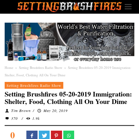
Home
»
Setting Brushfires Radio Show
»
Setting Brushfires 05-20-2019 Immigration:
Shelter, Food, Clothing All On Your Dime
Setting Brushfires Radio Show
Setting Brushfires 05-20-2019 Immigration:
Shelter, Food, Clothing All On Your Dime
Tim Brown
/
May 20, 2019
370
/
1.9k
0