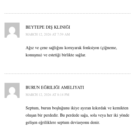
BEYTEPE DIŞ KLINIĞI
MARCH 12, 2026 AT 7:59 AM
Ağız ve çene sağlığını koruyarak fonksiyon (çiğneme,
konuşma) ve estetiği birlikte sağlar.
BURUN EĞRILIĞI AMELIYATI
MARCH 12, 2026 AT 8:14 PM
Septum, burun boşluğunu ikiye ayıran kıkırdak ve kemikten
oluşan bir perdedir. Bu perdede sağa, sola veya her iki yönde
gelişen eğriliklere septum deviasyonu denir.