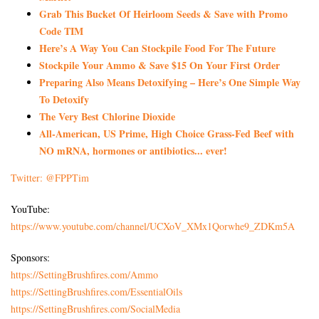
Grab This Bucket Of Heirloom Seeds & Save with Promo
Code TIM
Here’s A Way You Can Stockpile Food For The Future
Stockpile Your Ammo & Save $15 On Your First Order
Preparing Also Means Detoxifying – Here’s One Simple Way
To Detoxify
The Very Best Chlorine Dioxide
All-American, US Prime, High Choice Grass-Fed Beef with
NO mRNA, hormones or antibiotics... ever!
Twitter: @FPPTim
YouTube:
https://www.youtube.com/channel/UCXoV_XMx1Qorwhe9_ZDKm5A
Sponsors:
https://SettingBrushfires.com/Ammo
https://SettingBrushfires.com/EssentialOils
https://SettingBrushfires.com/SocialMedia