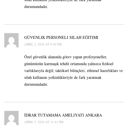
durumundadır.
GÜVENLIK PERSONELI SILAH EĞITIMI
APRIL 2, 2026 AT 9:56 PM
Özel güvenlik alanında görev yapan profesyoneller,
günümüzün karmaşık tehdit ortamında yalnızca fiziksel
varlıklarıyla değil; taktiksel bilinçleri, zihinsel hazırlıkları ve
silah kullanım yetkinlikleriyle de fark yaratmak
durumundadır.
İDRAR TUTAMAMA AMELIYATI ANKARA
APRIL 5, 2026 AT 11:41 PM