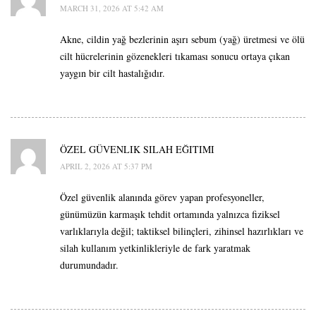
MARCH 31, 2026 AT 5:42 AM
Akne, cildin yağ bezlerinin aşırı sebum (yağ) üretmesi ve ölü
cilt hücrelerinin gözenekleri tıkaması sonucu ortaya çıkan
yaygın bir cilt hastalığıdır.
ÖZEL GÜVENLIK SILAH EĞITIMI
APRIL 2, 2026 AT 5:37 PM
Özel güvenlik alanında görev yapan profesyoneller,
günümüzün karmaşık tehdit ortamında yalnızca fiziksel
varlıklarıyla değil; taktiksel bilinçleri, zihinsel hazırlıkları ve
silah kullanım yetkinlikleriyle de fark yaratmak
durumundadır.