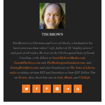
TIM BROWN
Tim Brown is a Christian and lover of liberty, a husband to his
"more precious than rubies" wife, father of 10 "mighty arrows"
and jack of all trades. He lives in the US-Occupied State of South
Carolina, is the Editor at
SonsOfLibertyMedia.com
,
GunsInTheNews.com
and
TheWashingtonStandard.com
. and
SettingBrushfires.com
; and also broadcasts on
The Sons of Liberty
radio
weekdays at 6am EST and Saturdays at 8am EST. Follow Tim
on
Twitter
. Also check him out on
Gab
,
Minds
, and
USALife
.