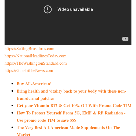
https://SettingBrushfires.com
https://NationalHeadlinesToday.com
https://TheWashingtonStandard.com
https://GunsInTheNews.com
Buy All-American!
Bring health and vitality back to your body with these non-
transdermal patches
Get your Vitamin B17 & Get 10% Off With Promo Code TIM
How To Protect Yourself From 5G, EMF & RF Radiation -
Use promo code TIM to save $$$
The Very Best All-American Made Supplements On The
Market