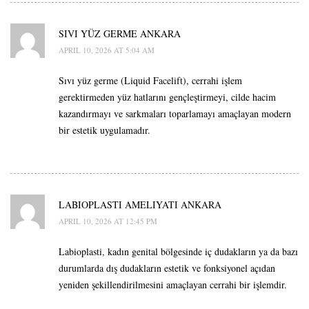
SIVI YÜZ GERME ANKARA
APRIL 10, 2026 AT 5:04 AM
Sıvı yüz germe (Liquid Facelift), cerrahi işlem
gerektirmeden yüz hatlarını gençleştirmeyi, cilde hacim
kazandırmayı ve sarkmaları toparlamayı amaçlayan modern
bir estetik uygulamadır.
LABIOPLASTI AMELIYATI ANKARA
APRIL 10, 2026 AT 12:45 PM
Labioplasti, kadın genital bölgesinde iç dudakların ya da bazı
durumlarda dış dudakların estetik ve fonksiyonel açıdan
yeniden şekillendirilmesini amaçlayan cerrahi bir işlemdir.